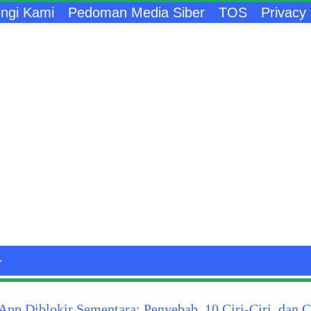
ngi Kami
Pedoman Media Siber
TOS
Privacy 
pp Diblokir Sementara: Penyebab, 10 Ciri-Ciri, dan 