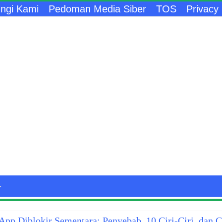
ngi Kami
Pedoman Media Siber
TOS
Privacy 
pp Diblokir Sementara: Penyebab, 10 Ciri-Ciri, dan 