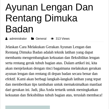
Ayunan Lengan Dan
Rentang Dimuka
Badan
administrator
General
313 Views
Jelaskan Cara Melakukan Gerakan Ayunan Lengan dan
Rentang Dimuka Badan adalah teknik latihan yang dapat
membantu mengembangkan kekuatan dan fleksibilitas lengan
serta rentang gerak tubuh bagian atas. Dalam artikel ini, kita
akan menjelaskan dengan rinci bagaimana melakukan gerakan
ayunan lengan dan rentang di depan badan secara benar dan
efektif. Kami akan berbagi langkah-langkah latihan yang tepat
dan memberikan tips tambahan untuk memaksimalkan manfaat
dari gerakan ini. Jadi, jika Anda tertarik untuk meningkatkan
kekuatan dan fleksibilitas tubuh bagian atas, teruslah membaca!