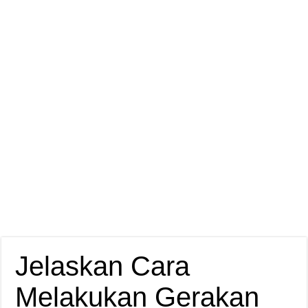
Jelaskan Cara
Melakukan Gerakan