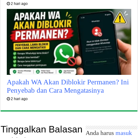
2 hari ago
Apakah WA Akan Diblokir Permanen? Ini
Penyebab dan Cara Mengatasinya
2 hari ago
Tinggalkan Balasan
Anda harus
masuk