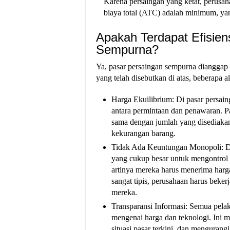
Karena persaingan yang ketat, perusahaa
biaya total (ATC) adalah minimum, yan
Apakah Terdapat Efisien
Sempurna?
Ya, pasar persaingan sempurna dianggap me
yang telah disebutkan di atas, beberapa a
Harga Ekuilibrium: Di pasar persain
antara permintaan dan penawaran. Pa
sama dengan jumlah yang disediakan
kekurangan barang.
Tidak Ada Keuntungan Monopoli: Da
yang cukup besar untuk mengontrol h
artinya mereka harus menerima harg
sangat tipis, perusahaan harus beke
mereka.
Transparansi Informasi: Semua pelak
mengenai harga dan teknologi. Ini
situasi pasar terkini, dan menguran