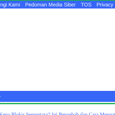
ngi Kami
Pedoman Media Siber
TOS
Privacy 
ena Blokir Sementara? Ini Penyebab dan Cara Menga