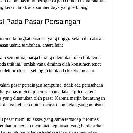
n dalam pasar ini beroperasi pada titik di mana rata-rata
g berarti tidak ada sumber daya yang terbuang.
si Pada Pasar Persaingan
miliki tingkat efisiensi yang tinggi. Selain dua alasan
lasan utama tambahan, antara lain:
gan sempurna, harga barang ditentukan oleh titik temu
da titik ini, jumlah yang diminta oleh konsumen tepat
 oleh produsen, sehingga tidak ada kelebihan atau
lam pasar persaingan sempurna, tidak ada perusahaan
arga pasar. Setiap perusahaan adalah “price taker”,
a yang ditentukan oleh pasar. Karena marjin keuntungan
rja dengan efisien untuk memastikan kelangsungan bisnis
u pasar memiliki akses yang sama terhadap informasi
 membantu mereka membuat keputusan yang berdasarkan
gi kemungkinan adanya ketidakadilan atau manipulasi.