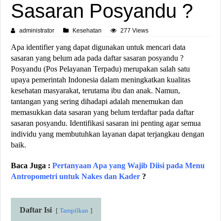
Sasaran Posyandu ?
administrator
Kesehatan
277 Views
Apa identifier yang dapat digunakan untuk mencari data
sasaran yang belum ada pada daftar sasaran posyandu ?
Posyandu (Pos Pelayanan Terpadu) merupakan salah satu
upaya pemerintah Indonesia dalam meningkatkan kualitas
kesehatan masyarakat, terutama ibu dan anak. Namun,
tantangan yang sering dihadapi adalah menemukan dan
memasukkan data sasaran yang belum terdaftar pada daftar
sasaran posyandu. Identifikasi sasaran ini penting agar semua
individu yang membutuhkan layanan dapat terjangkau dengan
baik.
Baca Juga :
Pertanyaan Apa yang Wajib Diisi pada Menu
Antropometri untuk Nakes dan Kader
?
Daftar Isi
Tampilkan