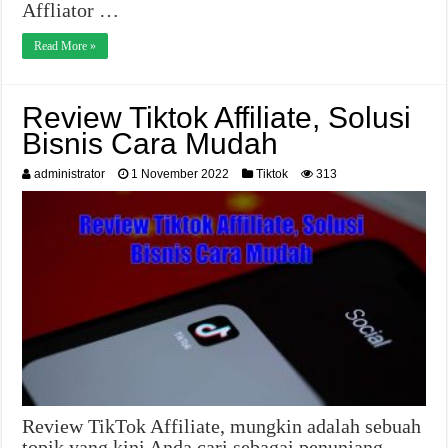
Affliator …
Read More »
Review Tiktok Affiliate, Solusi
Bisnis Cara Mudah
administrator
1 November 2022
Tiktok
313
Review TikTok Affiliate, mungkin adalah sebuah
topik yang kini Anda cari sebagai penunjang