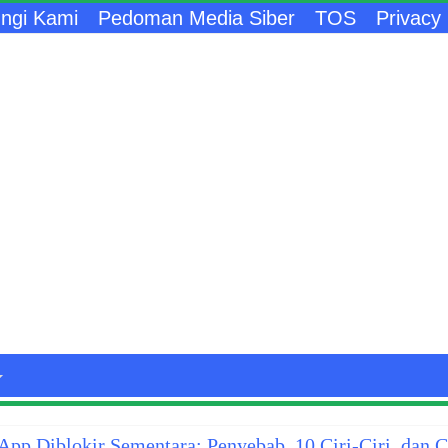
ngi Kami
Pedoman Media Siber
TOS
Privacy 
pp Diblokir Sementara: Penyebab, 10 Ciri-Ciri, dan 