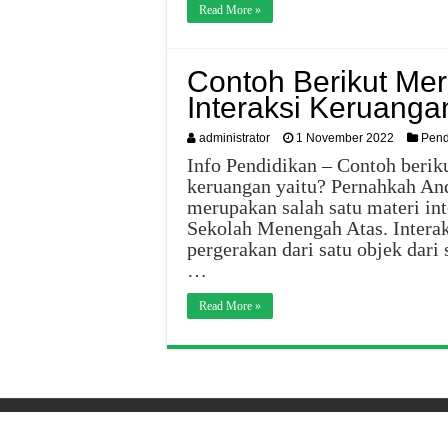
Read More »
Contoh Berikut Mer
Interaksi Keruanga
administrator
1 November 2022
Pend
Info Pendidikan – Contoh berik
keruangan yaitu? Pernahkah And
merupakan salah satu materi int
Sekolah Menengah Atas. Interak
pergerakan dari satu objek dari 
…
Read More »
© Copyright 2026, All Rights Res