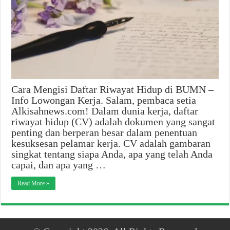
Cara Mengisi Daftar Riwayat Hidup di BUMN –
Info Lowongan Kerja. Salam, pembaca setia
Alkisahnews.com! Dalam dunia kerja, daftar
riwayat hidup (CV) adalah dokumen yang sangat
penting dan berperan besar dalam penentuan
kesuksesan pelamar kerja. CV adalah gambaran
singkat tentang siapa Anda, apa yang telah Anda
capai, dan apa yang …
Read More »