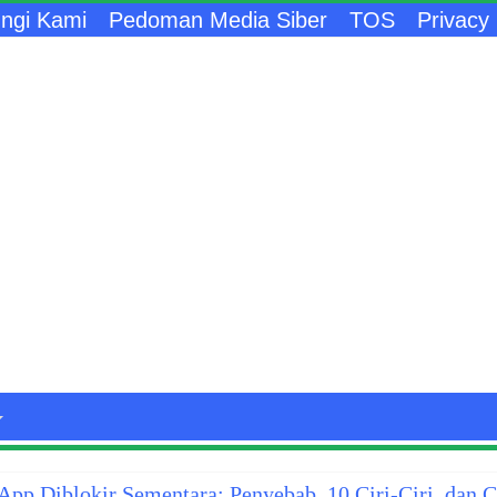
ngi Kami
Pedoman Media Siber
TOS
Privacy 
pp Diblokir Sementara: Penyebab, 10 Ciri-Ciri, dan 