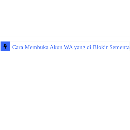
Cara Membuka Akun WA yang di Blokir Sementa
Kenapa WA Kena Blokir Sementara? Ini Penyeba