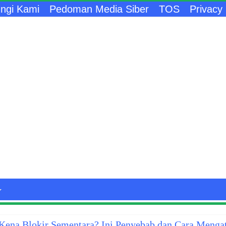
ngi Kami
Pedoman Media Siber
TOS
Privacy 
ena Blokir Sementara? Ini Penyebab dan Cara Menga