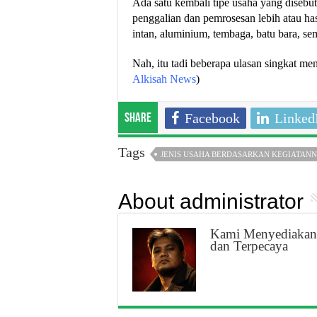
Ada satu kembali tipe usaha yang disebu
penggalian dan pemrosesan lebih atau has
intan, aluminium, tembaga, batu bara, s
Nah, itu tadi beberapa ulasan singkat me
Alkisah News
)
Facebook
Linked
Share
Tags
JENIS USAHA BERDASARKAN KEGIATAN
About administrator
Kami Menyediakan 
dan Terpecaya