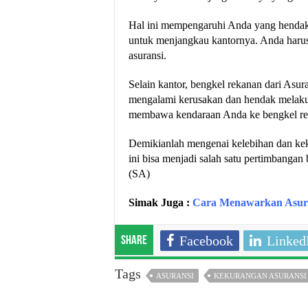
Hal ini mempengaruhi Anda yang hendak
untuk menjangkau kantornya. Anda harus
asuransi.
Selain kantor, bengkel rekanan dari Asu
mengalami kerusakan dan hendak melaku
membawa kendaraan Anda ke bengkel re
Demikianlah mengenai kelebihan dan ke
ini bisa menjadi salah satu pertimbanga
(SA)
Simak Juga :
Cara Menawarkan Asur
Facebook
Linked
Share
Tags
ASURANSI
KEKURANGAN ASURANSI