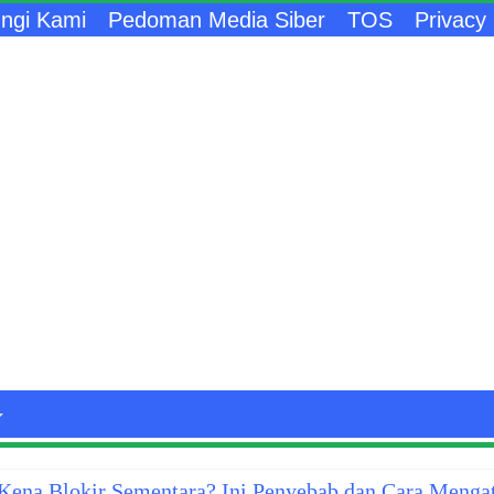
ngi Kami
Pedoman Media Siber
TOS
Privacy 
ena Blokir Sementara? Ini Penyebab dan Cara Menga