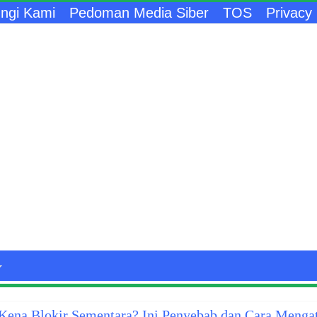
ngi Kami
Pedoman Media Siber
TOS
Privacy 
ena Blokir Sementara? Ini Penyebab dan Cara Menga