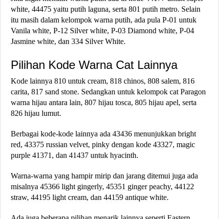
white, 44475 yaitu putih laguna, serta 801 putih metro. Selain
itu masih dalam kelompok warna putih, ada pula P-01 untuk
Vanila white, P-12 Silver white, P-03 Diamond white, P-04
Jasmine white, dan 334 Silver White.
Pilihan Kode Warna Cat Lainnya
Kode lainnya 810 untuk cream, 818 chinos, 808 salem, 816
carita, 817 sand stone. Sedangkan untuk kelompok cat Paragon
warna hijau antara lain, 807 hijau tosca, 805 hijau apel, serta
826 hijau lumut.
Berbagai kode-kode lainnya ada 43436 menunjukkan bright
red, 43375 russian velvet, pinky dengan kode 43327, magic
purple 41371, dan 41437 untuk hyacinth.
Warna-warna yang hampir mirip dan jarang ditemui juga ada
misalnya 45366 light gingerly, 45351 ginger peachy, 44122
straw, 44195 light cream, dan 44159 antique white.
Ada juga beberapa pilihan menarik lainnya seperti Eastern