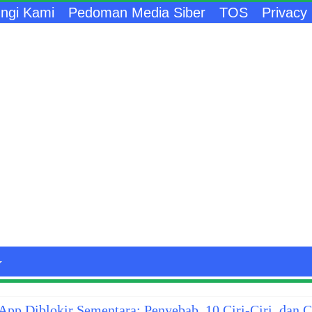
ngi Kami
Pedoman Media Siber
TOS
Privacy 
pp Diblokir Sementara: Penyebab, 10 Ciri-Ciri, dan 