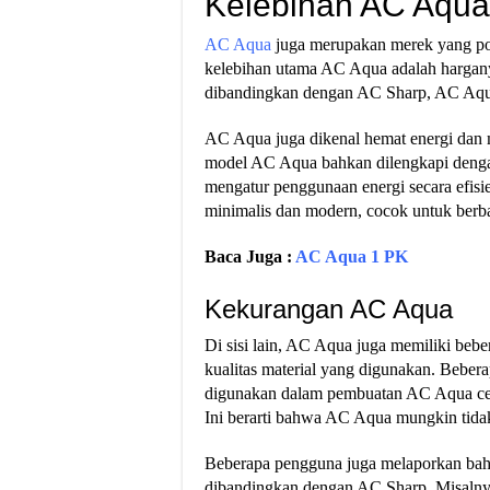
Kelebihan AC Aqua
AC Aqua
juga merupakan merek yang pop
kelebihan utama AC Aqua adalah hargany
dibandingkan dengan AC Sharp, AC Aqua 
AC Aqua juga dikenal hemat energi dan 
model AC Aqua bahkan dilengkapi denga
mengatur penggunaan energi secara efisi
minimalis dan modern, cocok untuk berbag
Baca Juga :
AC Aqua 1 PK
Kekurangan AC Aqua
Di sisi lain, AC Aqua juga memiliki beb
kualitas material yang digunakan. Bebe
digunakan dalam pembuatan AC Aqua ce
Ini berarti bahwa AC Aqua mungkin tida
Beberapa pengguna juga melaporkan ba
dibandingkan dengan AC Sharp. Misalnya