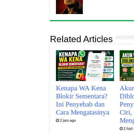
Related Articles
Kenapa WA Kena
Aku
Blokir Sementara?
Dibl
Ini Penyebab dan
Peny
Cara Mengatasinya
Ciri,
Meng
2 jam ago
2 hari