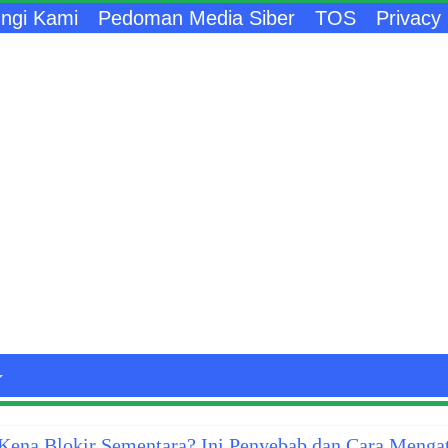
ngi Kami
Pedoman Media Siber
TOS
Privacy 
ena Blokir Sementara? Ini Penyebab dan Cara Menga