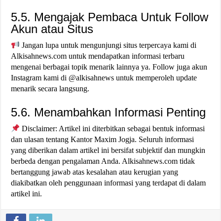
5.5. Mengajak Pembaca Untuk Follow
Akun atau Situs
Jangan lupa untuk mengunjungi situs terpercaya kami di
Alkisahnews.com untuk mendapatkan informasi terbaru
mengenai berbagai topik menarik lainnya ya. Follow juga akun
Instagram kami di @alkisahnews untuk memperoleh update
menarik secara langsung.
5.6. Menambahkan Informasi Penting
Disclaimer: Artikel ini diterbitkan sebagai bentuk informasi
dan ulasan tentang Kantor Maxim Jogja. Seluruh informasi
yang diberikan dalam artikel ini bersifat subjektif dan mungkin
berbeda dengan pengalaman Anda. Alkisahnews.com tidak
bertanggung jawab atas kesalahan atau kerugian yang
diakibatkan oleh penggunaan informasi yang terdapat di dalam
artikel ini.