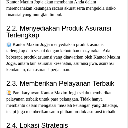
Kantor Maxim Jogja akan membantu Anda dalam
merencanakan keuangan secara akurat serta mengelola risiko
finansial yang mungkin timbul.
2.2. Menyediakan Produk Asuransi
Terlengkap
Kantor Maxim Jogja menyediakan produk asuransi
terlengkap dan sesuai dengan kebutuhan masyarakat. Ada
beberapa produk asuransi yang ditawarkan oleh Kantor Maxim
Jogja, antara lain asuransi kesehatan, asuransi jiwa, asuransi
kendaraan, dan asuransi perjalanan.
2.3. Memberikan Pelayanan Terbaik
Para karyawan Kantor Maxim Jogja selalu memberikan
pelayanan terbaik untuk para pelanggan. Tidak hanya
membantu dalam mengatasi masalah keuangan yang dihadapi,
tetapi juga memberikan saran pilihan produk asuransi terbaik.
2.4. Lokasi Strategis