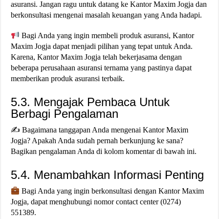
asuransi. Jangan ragu untuk datang ke Kantor Maxim Jogja dan
berkonsultasi mengenai masalah keuangan yang Anda hadapi.
Bagi Anda yang ingin membeli produk asuransi, Kantor
Maxim Jogja dapat menjadi pilihan yang tepat untuk Anda.
Karena, Kantor Maxim Jogja telah bekerjasama dengan
beberapa perusahaan asuransi ternama yang pastinya dapat
memberikan produk asuransi terbaik.
5.3. Mengajak Pembaca Untuk
Berbagi Pengalaman
✍️ Bagaimana tanggapan Anda mengenai Kantor Maxim
Jogja? Apakah Anda sudah pernah berkunjung ke sana?
Bagikan pengalaman Anda di kolom komentar di bawah ini.
5.4. Menambahkan Informasi Penting
Bagi Anda yang ingin berkonsultasi dengan Kantor Maxim
Jogja, dapat menghubungi nomor contact center (0274)
551389.