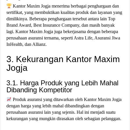
Kantor Maxim Jogja menerima berbagai penghargaan dan
sertifikat, yang membuktikan kualitas produk dan layanan yang
dimilikinya. Beberapa penghargaan tersebut antara lain Top
Brand Award, Best Insurance Company, dan masih banyak
lagi. Kantor Maxim Jogja juga bekerjasama dengan beberapa
perusahaan asuransi ternama, seperti Astra Life, Asuransi Jiwa
InHealth, dan Allianz.
3. Kekurangan Kantor Maxim
Jogja
3.1. Harga Produk yang Lebih Mahal
Dibanding Kompetitor
Produk asuransi yang ditawarkan oleh Kantor Maxim Jogja
dengan harga yang lebih mahal dibandingkan dengan
perusahaan asuransi lain yang sejenis. Hal ini menjadi suatu
kekurangan yang mungkin dirasakan oleh sebagian pelanggan.