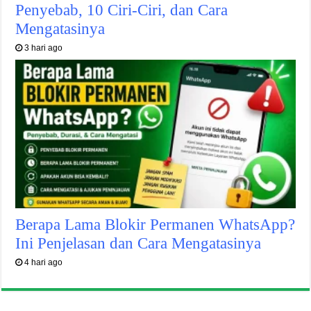
Penyebab, 10 Ciri-Ciri, dan Cara
Mengatasinya
3 hari ago
Berapa Lama Blokir Permanen WhatsApp?
Ini Penjelasan dan Cara Mengatasinya
4 hari ago