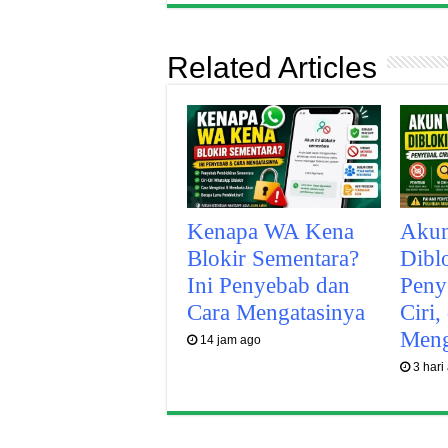
Related Articles
Kenapa WA Kena
Aku
Blokir Sementara?
Dibl
Ini Penyebab dan
Peny
Cara Mengatasinya
Ciri,
Meng
14 jam ago
3 hari