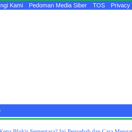
ngi Kami
Pedoman Media Siber
TOS
Privacy 
ena Blokir Sementara? Ini Penyebab dan Cara Menga