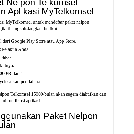
et Nelpon Telkomsel
n Aplikasi MyTelkomsel
asi MyTelkomsel untuk mendaftar paket nelpon
ikuti langkah-langkah berikut:
 dari Google Play Store atau App Store.
k ke akun Anda.
plikasi.
ikutnya.
5000/Bulan”.
yelesaikan pendaftaran.
nelpon Telkomsel 15000/bulan akan segera diaktifkan dan
i notifikasi aplikasi.
nggunakan Paket Nelpon
ulan