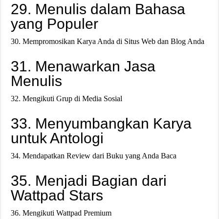
29. Menulis dalam Bahasa
yang Populer
30. Mempromosikan Karya Anda di Situs Web dan Blog Anda
31. Menawarkan Jasa
Menulis
32. Mengikuti Grup di Media Sosial
33. Menyumbangkan Karya
untuk Antologi
34. Mendapatkan Review dari Buku yang Anda Baca
35. Menjadi Bagian dari
Wattpad Stars
36. Mengikuti Wattpad Premium