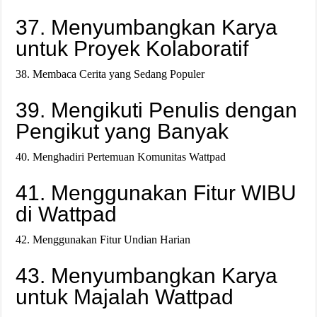
37. Menyumbangkan Karya
untuk Proyek Kolaboratif
38. Membaca Cerita yang Sedang Populer
39. Mengikuti Penulis dengan
Pengikut yang Banyak
40. Menghadiri Pertemuan Komunitas Wattpad
41. Menggunakan Fitur WIBU
di Wattpad
42. Menggunakan Fitur Undian Harian
43. Menyumbangkan Karya
untuk Majalah Wattpad