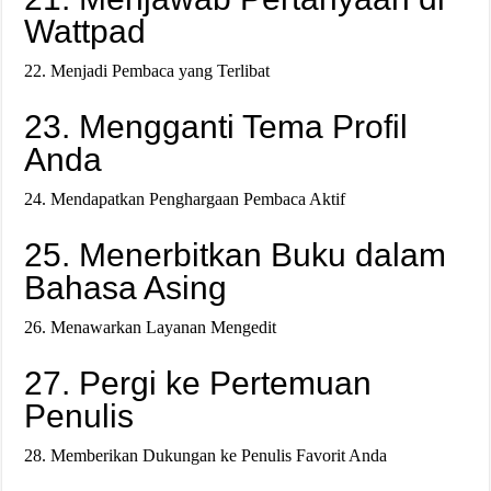
Wattpad
22. Menjadi Pembaca yang Terlibat
23. Mengganti Tema Profil
Anda
24. Mendapatkan Penghargaan Pembaca Aktif
25. Menerbitkan Buku dalam
Bahasa Asing
26. Menawarkan Layanan Mengedit
27. Pergi ke Pertemuan
Penulis
28. Memberikan Dukungan ke Penulis Favorit Anda