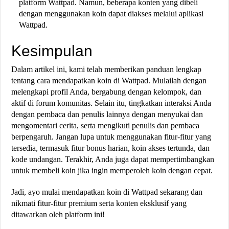
platform Wattpad. Namun, beberapa konten yang dibeli
dengan menggunakan koin dapat diakses melalui aplikasi
Wattpad.
Kesimpulan
Dalam artikel ini, kami telah memberikan panduan lengkap
tentang cara mendapatkan koin di Wattpad. Mulailah dengan
melengkapi profil Anda, bergabung dengan kelompok, dan
aktif di forum komunitas. Selain itu, tingkatkan interaksi Anda
dengan pembaca dan penulis lainnya dengan menyukai dan
mengomentari cerita, serta mengikuti penulis dan pembaca
berpengaruh. Jangan lupa untuk menggunakan fitur-fitur yang
tersedia, termasuk fitur bonus harian, koin akses tertunda, dan
kode undangan. Terakhir, Anda juga dapat mempertimbangkan
untuk membeli koin jika ingin memperoleh koin dengan cepat.
Jadi, ayo mulai mendapatkan koin di Wattpad sekarang dan
nikmati fitur-fitur premium serta konten eksklusif yang
ditawarkan oleh platform ini!