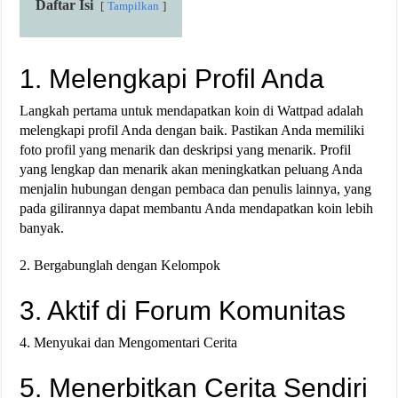
Daftar Isi
Tampilkan
1. Melengkapi Profil Anda
Langkah pertama untuk mendapatkan koin di Wattpad adalah
melengkapi profil Anda dengan baik. Pastikan Anda memiliki
foto profil yang menarik dan deskripsi yang menarik. Profil
yang lengkap dan menarik akan meningkatkan peluang Anda
menjalin hubungan dengan pembaca dan penulis lainnya, yang
pada gilirannya dapat membantu Anda mendapatkan koin lebih
banyak.
2. Bergabunglah dengan Kelompok
3. Aktif di Forum Komunitas
4. Menyukai dan Mengomentari Cerita
5. Menerbitkan Cerita Sendiri