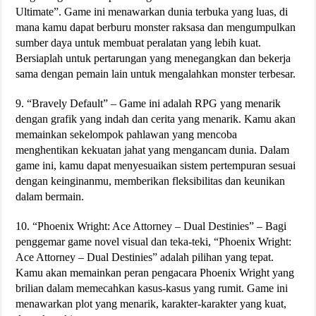
Ultimate”. Game ini menawarkan dunia terbuka yang luas, di
mana kamu dapat berburu monster raksasa dan mengumpulkan
sumber daya untuk membuat peralatan yang lebih kuat.
Bersiaplah untuk pertarungan yang menegangkan dan bekerja
sama dengan pemain lain untuk mengalahkan monster terbesar.
9. “Bravely Default” – Game ini adalah RPG yang menarik
dengan grafik yang indah dan cerita yang menarik. Kamu akan
memainkan sekelompok pahlawan yang mencoba
menghentikan kekuatan jahat yang mengancam dunia. Dalam
game ini, kamu dapat menyesuaikan sistem pertempuran sesuai
dengan keinginanmu, memberikan fleksibilitas dan keunikan
dalam bermain.
10. “Phoenix Wright: Ace Attorney – Dual Destinies” – Bagi
penggemar game novel visual dan teka-teki, “Phoenix Wright:
Ace Attorney – Dual Destinies” adalah pilihan yang tepat.
Kamu akan memainkan peran pengacara Phoenix Wright yang
brilian dalam memecahkan kasus-kasus yang rumit. Game ini
menawarkan plot yang menarik, karakter-karakter yang kuat,