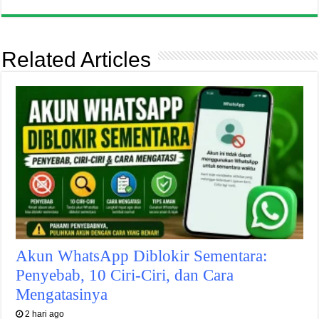
Related Articles
Akun WhatsApp Diblokir Sementara:
Penyebab, 10 Ciri-Ciri, dan Cara
Mengatasinya
2 hari ago