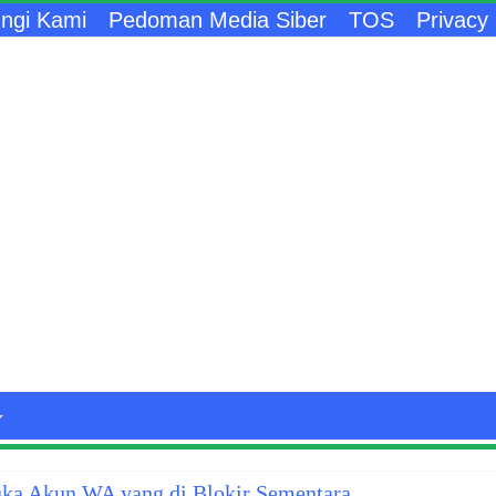
ngi Kami
Pedoman Media Siber
TOS
Privacy 
a Akun WA yang di Blokir Sementara