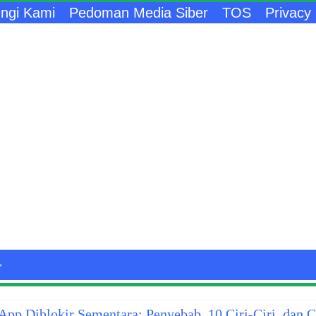
ngi Kami
Pedoman Media Siber
TOS
Privacy 
pp Diblokir Sementara: Penyebab, 10 Ciri-Ciri, dan 