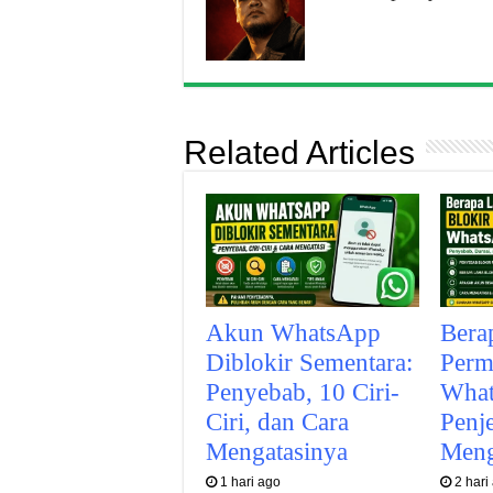
Related Articles
Akun WhatsApp
Bera
Diblokir Sementara:
Perm
Penyebab, 10 Ciri-
What
Ciri, dan Cara
Penj
Mengatasinya
Meng
1 hari ago
2 hari