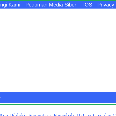
ngi Kami
Pedoman Media Siber
TOS
Privacy 
pp Diblokir Sementara: Penyebab, 10 Ciri-Ciri, dan 