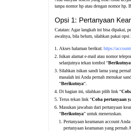
tanpa nomor hp atau dengan nomor hp. Be
Opsi 1: Pertanyaan Ke
Catatan: Agar langkah ini bisa dipakai, 
awalnya, bila belum, silahkan pakai opsi 
Akses halaman berikut:
https://accoun
Isikan alamat e-mail atau nomor telep
selanjutnya tekan tombol “
Berikutnya
Silahkan isikan sandi lama yang perna
masalah ini Anda pernah menukar sandi
“
Berikutnya
“.
Di bagian ini, silahkan pilih link “
Coba
Terus tekan link “
Coba pertanyaan ya
Masukan jawaban dari pertanyaan keam
“
Berikutnya
” untuk meneruskan.
Pertanyaan keamanan account Anda s
pertanyaan keamanan yang pernah A