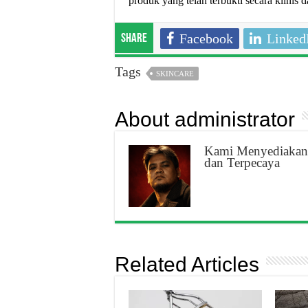
produk yang telah terbukti secara klinis 
Facebook
Linked
Share
Tags
SKINCARE
About administrator
Kami Menyediakan 
dan Terpecaya
Related Articles