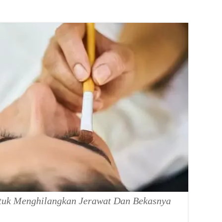
ntuk Menghilangkan Jerawat Dan Bekasnya