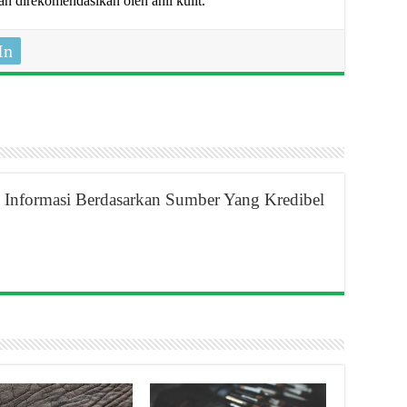
dan direkomendasikan oleh ahli kulit.
In
Informasi Berdasarkan Sumber Yang Kredibel