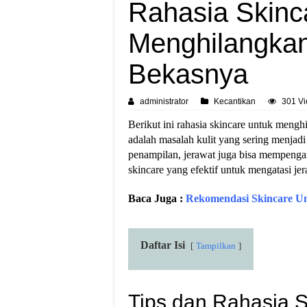
Rahasia Skinc
Menghilangka
Bekasnya
administrator
Kecantikan
301 V
Berikut ini rahasia skincare untuk meng
adalah masalah kulit yang sering menj
penampilan, jerawat juga bisa mempengar
skincare yang efektif untuk mengatasi j
Baca Juga :
Rekomendasi Skincare U
Daftar Isi
Tampilkan
Tips dan Rahasia S