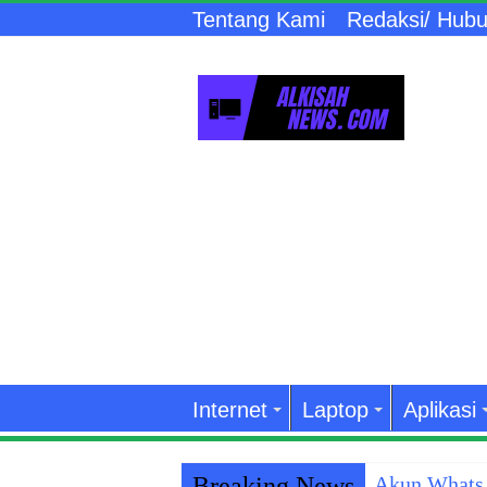
Tentang Kami
Redaksi/ Hubu
Internet
Laptop
Aplikasi
Breaking News
Akun WhatsA