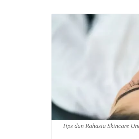
Tips dan Rahasia Skincare U