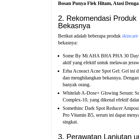
Bosan Punya Flek Hitam, Atasi Denga
2. Rekomendasi Produk 
Bekasnya
Berikut adalah beberapa produk
skincare
bekasnya:
Some By Mi AHA BHA PHA 30 Days Mi
aktif yang efektif untuk melawan jera
Erha Acneact Acne Spot Gel: Gel ini
dan menghilangkan bekasnya. Dengan ha
banyak orang.
Whitelab A-Dose+ Glowing Serum: Se
Complex-10, yang dikenal efektif dal
Somethinc Dark Spot Reducer Ampoul
Pro Vitamin B5, serum ini dapat meny
singkat.
3. Perawatan Lanjutan u