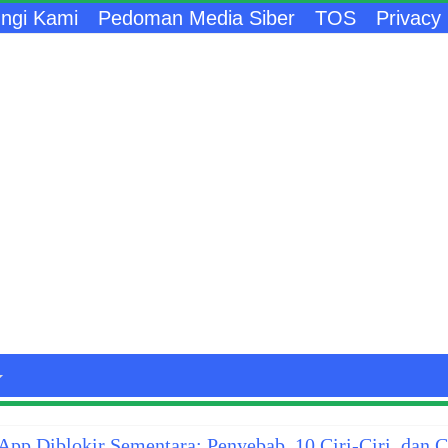
ngi Kami
Pedoman Media Siber
TOS
Privacy 
pp Diblokir Sementara: Penyebab, 10 Ciri-Ciri, dan 