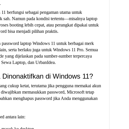
1
 11 berfungsi sebagai pengaman utama untuk
ak sah. Namun pada kondisi tertentu—misalnya laptop
ses booting lebih cepat, atau perangkat dipakai untuk
d bisa menjadi pilihan praktis.
n password laptop Windows 11 untuk berbagai merk
ain, serta berlaku juga untuk Windows 11 Pro. Semua
de yang dijelaskan pada sumber-sumber terpercaya
, Sewa Laptop, dan UrbanIdea.
Dinonaktifkan di Windows 11?
ang cukup ketat, terutama jika pengguna memakai akun
a diwajibkan memasukkan password, Microsoft tetap
u bahkan menghapus password jika Anda menggunakan
d antara lain:
g masuk ke desktop.