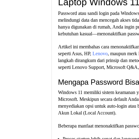
Laptop Windows 1
Password atau sandi login pada Windows
melindungi data dan mencegah akses tid
hanya digunakan di rumah, Anda ingin pro
kebutuhan kasual—menonaktifkan passwor
Artikel ini membahas cara menonaktifka
seperti Asus, HP,
Lenovo
, maupun merk l
langkah dirangkum dari prinsip dan meto
seperti Lenovo Support, Microsoft Q&A
Mengapa Password Bisa 
Windows 11 memiliki sistem keamanan y
Microsoft. Meskipun secara default And
menyediakan opsi untuk auto-login ata
Akun Lokal (Local Account).
Beberapa manfaat menonaktifkan passwor
Proses startup lebih cepat dan langsun