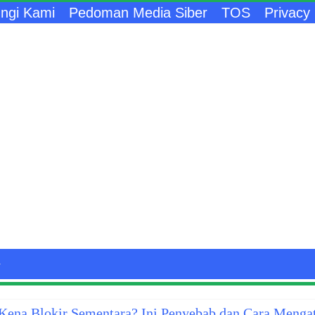
ngi Kami
Pedoman Media Siber
TOS
Privacy 
ena Blokir Sementara? Ini Penyebab dan Cara Menga