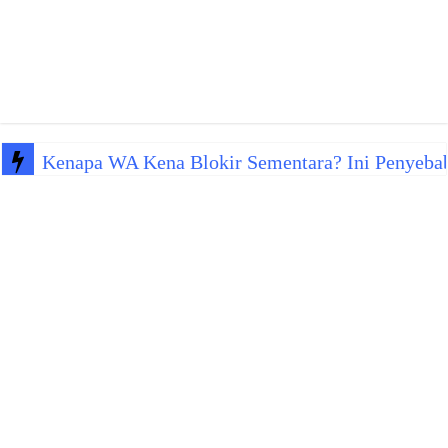
Kenapa WA Kena Blokir Sementara? Ini Penyeba