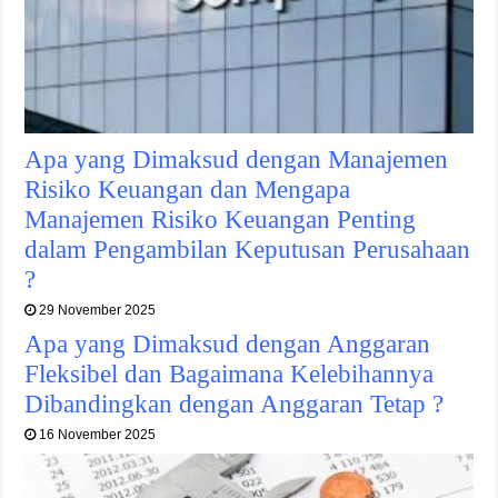
Apa yang Dimaksud dengan Manajemen
Risiko Keuangan dan Mengapa
Manajemen Risiko Keuangan Penting
dalam Pengambilan Keputusan Perusahaan
?
29 November 2025
Apa yang Dimaksud dengan Anggaran
Fleksibel dan Bagaimana Kelebihannya
Dibandingkan dengan Anggaran Tetap ?
16 November 2025