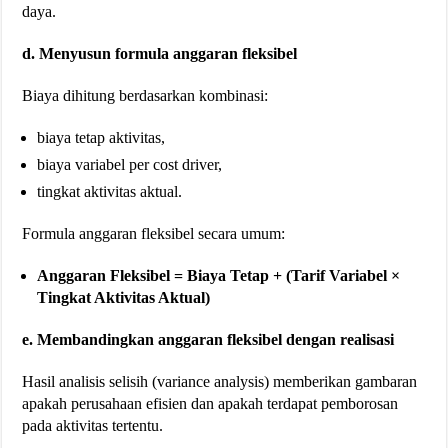
daya.
d. Menyusun formula anggaran fleksibel
Biaya dihitung berdasarkan kombinasi:
biaya tetap aktivitas,
biaya variabel per cost driver,
tingkat aktivitas aktual.
Formula anggaran fleksibel secara umum:
Anggaran Fleksibel = Biaya Tetap + (Tarif Variabel ×
Tingkat Aktivitas Aktual)
e. Membandingkan anggaran fleksibel dengan realisasi
Hasil analisis selisih (variance analysis) memberikan gambaran
apakah perusahaan efisien dan apakah terdapat pemborosan
pada aktivitas tertentu.