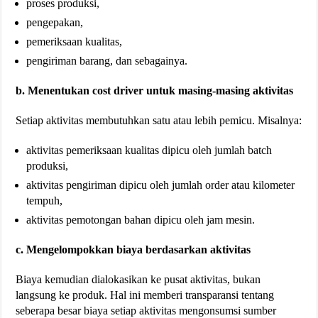
proses produksi,
pengepakan,
pemeriksaan kualitas,
pengiriman barang, dan sebagainya.
b. Menentukan cost driver untuk masing-masing aktivitas
Setiap aktivitas membutuhkan satu atau lebih pemicu. Misalnya:
aktivitas pemeriksaan kualitas dipicu oleh jumlah batch
produksi,
aktivitas pengiriman dipicu oleh jumlah order atau kilometer
tempuh,
aktivitas pemotongan bahan dipicu oleh jam mesin.
c. Mengelompokkan biaya berdasarkan aktivitas
Biaya kemudian dialokasikan ke pusat aktivitas, bukan
langsung ke produk. Hal ini memberi transparansi tentang
seberapa besar biaya setiap aktivitas mengonsumsi sumber