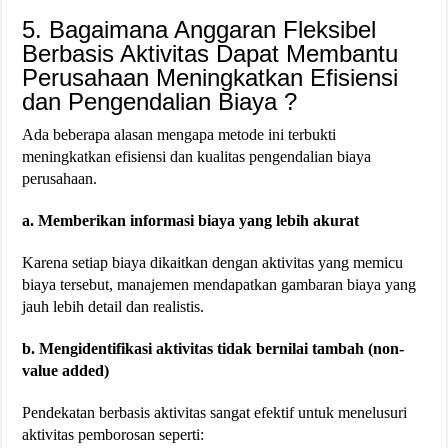
5. Bagaimana Anggaran Fleksibel
Berbasis Aktivitas Dapat Membantu
Perusahaan Meningkatkan Efisiensi
dan Pengendalian Biaya ?
Ada beberapa alasan mengapa metode ini terbukti
meningkatkan efisiensi dan kualitas pengendalian biaya
perusahaan.
a. Memberikan informasi biaya yang lebih akurat
Karena setiap biaya dikaitkan dengan aktivitas yang memicu
biaya tersebut, manajemen mendapatkan gambaran biaya yang
jauh lebih detail dan realistis.
b. Mengidentifikasi aktivitas tidak bernilai tambah (non-
value added)
Pendekatan berbasis aktivitas sangat efektif untuk menelusuri
aktivitas pemborosan seperti: