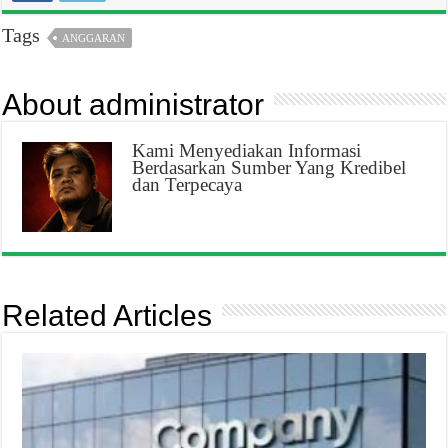
Tags
ANGGARAN
About administrator
Kami Menyediakan Informasi
Berdasarkan Sumber Yang Kredibel
dan Terpecaya
Related Articles