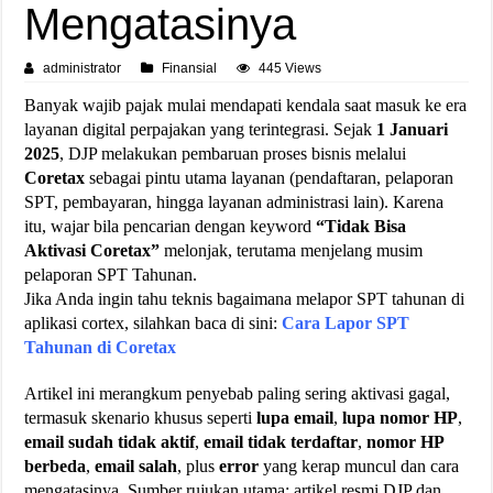
Mengatasinya
administrator
Finansial
445 Views
Banyak wajib pajak mulai mendapati kendala saat masuk ke era
layanan digital perpajakan yang terintegrasi. Sejak
1 Januari
2025
, DJP melakukan pembaruan proses bisnis melalui
Coretax
sebagai pintu utama layanan (pendaftaran, pelaporan
SPT, pembayaran, hingga layanan administrasi lain). Karena
itu, wajar bila pencarian dengan keyword
“Tidak Bisa
Aktivasi Coretax”
melonjak, terutama menjelang musim
pelaporan SPT Tahunan.
Jika Anda ingin tahu teknis bagaimana melapor SPT tahunan di
aplikasi cortex, silahkan baca di sini:
Cara Lapor SPT
Tahunan di Coretax
Artikel ini merangkum penyebab paling sering aktivasi gagal,
termasuk skenario khusus seperti
lupa email
,
lupa nomor HP
,
email sudah tidak aktif
,
email tidak terdaftar
,
nomor HP
berbeda
,
email salah
, plus
error
yang kerap muncul dan cara
mengatasinya. Sumber rujukan utama: artikel resmi DJP dan