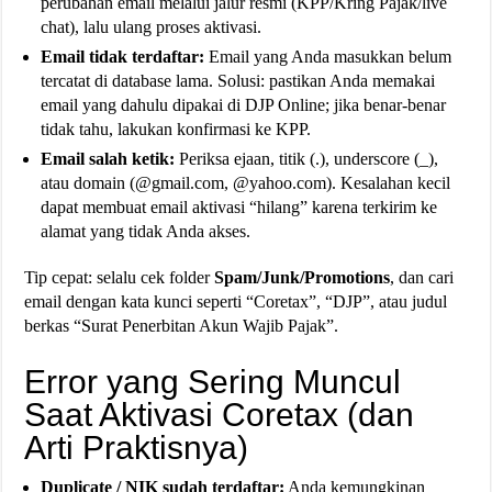
perubahan email melalui jalur resmi (KPP/Kring Pajak/live
chat), lalu ulang proses aktivasi.
Email tidak terdaftar:
Email yang Anda masukkan belum
tercatat di database lama. Solusi: pastikan Anda memakai
email yang dahulu dipakai di DJP Online; jika benar-benar
tidak tahu, lakukan konfirmasi ke KPP.
Email salah ketik:
Periksa ejaan, titik (.), underscore (_),
atau domain (@gmail.com, @yahoo.com). Kesalahan kecil
dapat membuat email aktivasi “hilang” karena terkirim ke
alamat yang tidak Anda akses.
Tip cepat: selalu cek folder
Spam/Junk/Promotions
, dan cari
email dengan kata kunci seperti “Coretax”, “DJP”, atau judul
berkas “Surat Penerbitan Akun Wajib Pajak”.
Error yang Sering Muncul
Saat Aktivasi Coretax (dan
Arti Praktisnya)
Duplicate / NIK sudah terdaftar:
Anda kemungkinan