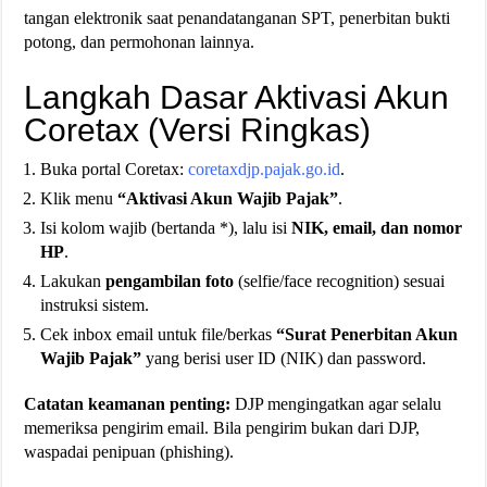
tangan elektronik saat penandatanganan SPT, penerbitan bukti
potong, dan permohonan lainnya.
Langkah Dasar Aktivasi Akun
Coretax (Versi Ringkas)
Buka portal Coretax:
coretaxdjp.pajak.go.id
.
Klik menu
“Aktivasi Akun Wajib Pajak”
.
Isi kolom wajib (bertanda *), lalu isi
NIK, email, dan nomor
HP
.
Lakukan
pengambilan foto
(selfie/face recognition) sesuai
instruksi sistem.
Cek inbox email untuk file/berkas
“Surat Penerbitan Akun
Wajib Pajak”
yang berisi user ID (NIK) dan password.
Catatan keamanan penting:
DJP mengingatkan agar selalu
memeriksa pengirim email. Bila pengirim bukan dari DJP,
waspadai penipuan (phishing).