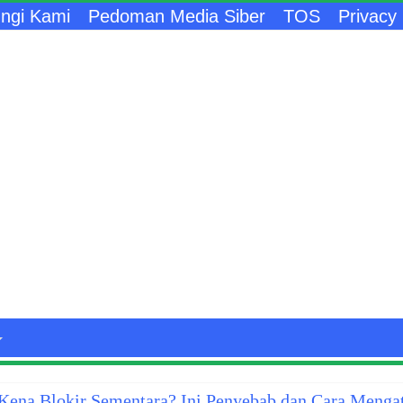
ngi Kami
Pedoman Media Siber
TOS
Privacy 
ena Blokir Sementara? Ini Penyebab dan Cara Menga