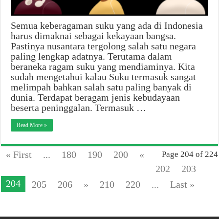
Semua keberagaman suku yang ada di Indonesia
harus dimaknai sebagai kekayaan bangsa.
Pastinya nusantara tergolong salah satu negara
paling lengkap adatnya. Terutama dalam
beraneka ragam suku yang mendiaminya. Kita
sudah mengetahui kalau Suku termasuk sangat
melimpah bahkan salah satu paling banyak di
dunia. Terdapat beragam jenis kebudayaan
beserta peninggalan. Termasuk …
Read More »
« First
...
180
190
200
«
Page 204 of 224
202
203
204
205
206
»
210
220
...
Last »