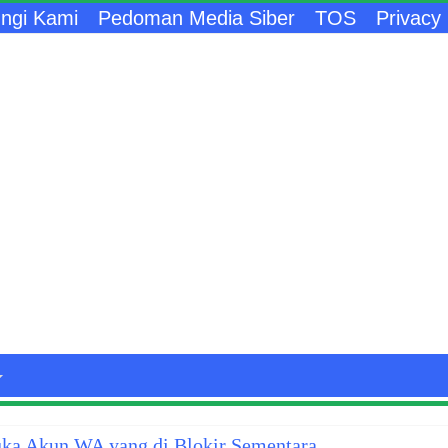
ngi Kami
Pedoman Media Siber
TOS
Privacy 
a Akun WA yang di Blokir Sementara