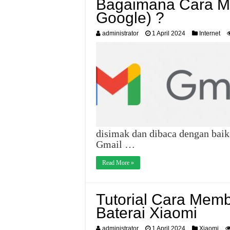
Bagaimana Cara M
Google) ?
administrator
1 April 2024
Internet
disimak dan dibaca dengan bai
Gmail …
Read More »
Tutorial Cara Mem
Baterai Xiaomi
administrator
1 April 2024
Xiaomi