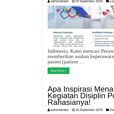
administrator
29 September 2025
Lo
Indonesia. Kami mencari Peraw
memberikan asuhan keperawatan
pasien (patient …
Read More »
Apa Inspirasi Mena
Kegiatan Disiplin Po
Rahasianya!
administrator
29 September 2025
Pe