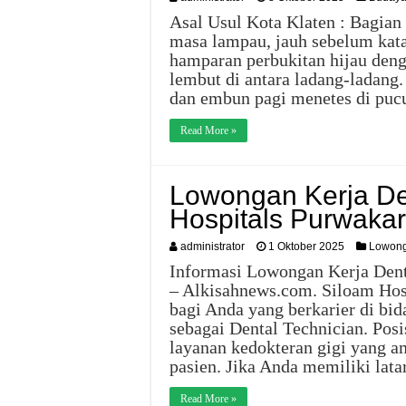
Asal Usul Kota Klaten : Bagia
masa lampau, jauh sebelum kata
hamparan perbukitan hijau deng
lembut di antara ladang-ladang
dan embun pagi menetes di pu
Read More »
Lowongan Kerja De
Hospitals Purwakar
administrator
1 Oktober 2025
Lowong
Informasi Lowongan Kerja Dent
– Alkisahnews.com. Siloam Ho
bagi Anda yang berkarier di bi
sebagai Dental Technician. Pos
layanan kedokteran gigi yang a
pasien. Jika Anda memiliki lat
Read More »