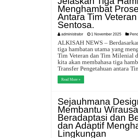
Jelaskan Tiga Ham
Menghambat Prose
Antara Tim Veteran
Sentosa.
administrator
1 November 2025
Pend
ALKISAH NEWS – Berdasarkan ka
tiga hambatan utama yang meng
Tim Veteran dan Tim Milenial di 
kita akan membahasa tiga hamb
Transfer Pengetahuan antara T
Read More »
Sejauhmana Design
Membantu Wirausa
Beradaptasi dan Be
dan Adaptif Mengh
Lingkungan