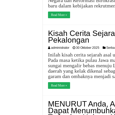
Negara dan Reformasi Birokra
baru dalam kebijakan rekrutme
Read More »
Kisah Cerita Sejar
Pekalongan
administrator
30 Oktober 2025
Serba
Inilah kisah cerita sejarah asal
Pada masa ketika pulau Jawa ma
sungai mengalir bebas menuju L
daerah yang kelak dikenal seb
garam dan ombaknya menjadi s
Read More »
MENURUT Anda, Ap
Dapat Menumbuhka