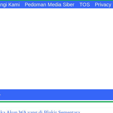
ngi Kami
Pedoman Media Siber
TOS
Privacy 
a Akun WA yang di Blokir Sementara