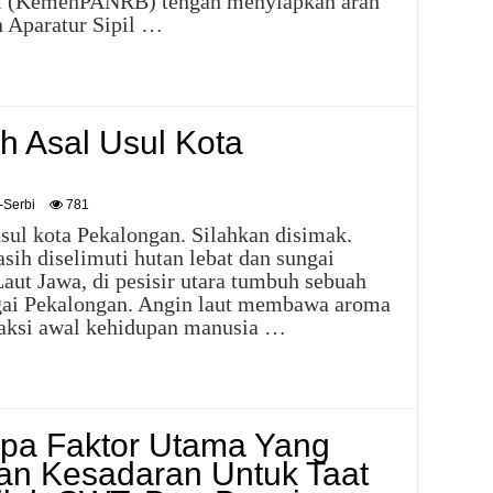
si (KemenPANRB) tengah menyiapkan arah
n Aparatur Sipil …
ah Asal Usul Kota
-Serbi
781
 usul kota Pekalongan. Silahkan disimak.
sih diselimuti hutan lebat dan sungai
aut Jawa, di pesisir utara tumbuh sebuah
agai Pekalongan. Angin laut membawa aroma
aksi awal kehidupan manusia …
a Faktor Utama Yang
n Kesadaran Untuk Taat