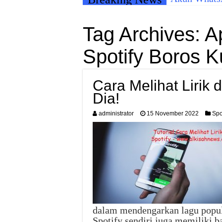
Tag Archives:
A
Spotify Boros K
Cara Melihat Lirik 
Dia!
administrator
15 November 2022
Spo
dalam mendengarkan lagu popule
Spotify sendiri juga memiliki