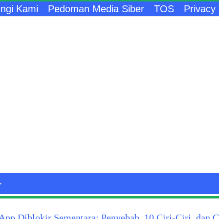
ngi Kami
Pedoman Media Siber
TOS
Privacy 
pp Diblokir Sementara: Penyebab, 10 Ciri-Ciri, dan 