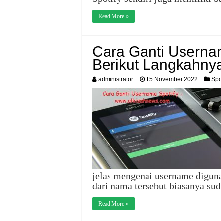
Read More »
Cara Ganti Usernam
Berikut Langkahny
administrator
15 November 2022
Spo
jelas mengenai username digun
dari nama tersebut biasanya su
Read More »