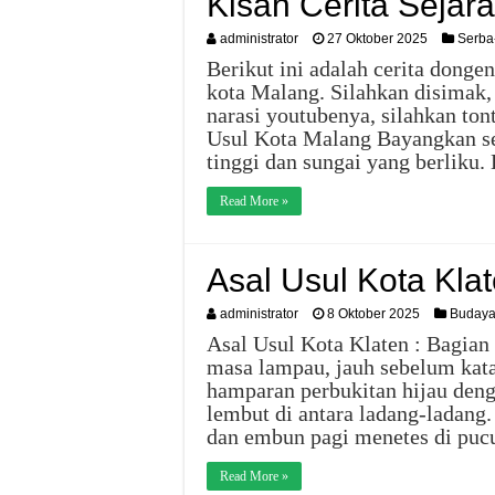
Kisah Cerita Sejar
administrator
27 Oktober 2025
Serba
Berikut ini adalah cerita dongen
kota Malang. Silahkan disimak
narasi youtubenya, silahkan ton
Usul Kota Malang Bayangkan se
tinggi dan sungai yang berliku.
Read More »
Asal Usul Kota Kla
administrator
8 Oktober 2025
Buday
Asal Usul Kota Klaten : Bagia
masa lampau, jauh sebelum kata
hamparan perbukitan hijau deng
lembut di antara ladang-ladang
dan embun pagi menetes di pu
Read More »