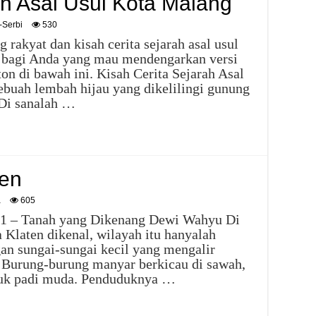
ah Asal Usul Kota Malang
-Serbi
530
g rakyat dan kisah cerita sejarah asal usul
, bagi Anda yang mau mendengarkan versi
ton di bawah ini. Kisah Cerita Sejarah Asal
buah lembah hijau yang dikelilingi gunung
 Di sanalah …
ten
a
605
n 1 – Tanah yang Dikenang Dewi Wahyu Di
 Klaten dikenal, wilayah itu hanyalah
an sungai-sungai kecil yang mengalir
. Burung-burung manyar berkicau di sawah,
cuk padi muda. Penduduknya …