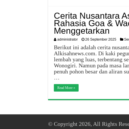
Cerita Nusantara As
Rahasia Goa & Wa
Menggetarkan
administrator
26 September 2025
Se
Berikut ini adalah cerita nusant
Alkisahnews.com. Di kaki pegun
lembah yang luas, terbentang s
Wonogiri. Namun pada masa lamp
penuh pohon besar dan aliran 
…
Read More »
© Copyright 2026, All Rights Res