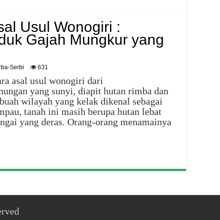
al Usul Wonogiri :
duk Gajah Mungkur yang
rba-Serbi
631
ara asal usul wonogiri dari
ungan yang sunyi, diapit hutan rimba dan
ebuah wilayah yang kelak dikenal sebagai
au, tanah ini masih berupa hutan lebat
sungai yang deras. Orang-orang menamainya
erved