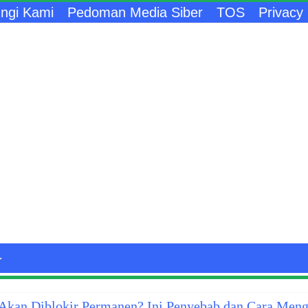
ngi Kami
Pedoman Media Siber
TOS
Privacy 
kan Diblokir Permanen? Ini Penyebab dan Cara Meng