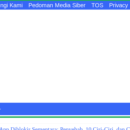
ngi Kami
Pedoman Media Siber
TOS
Privacy 
pp Diblokir Sementara: Penyebab, 10 Ciri-Ciri, dan 