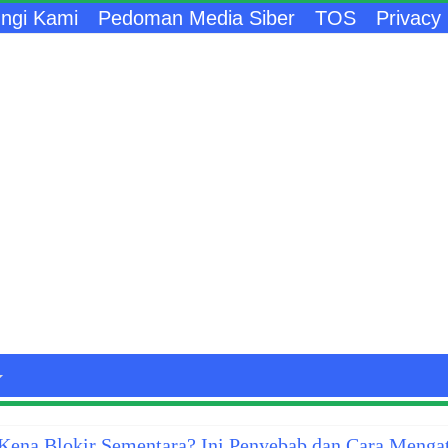
ngi Kami
Pedoman Media Siber
TOS
Privacy 
ena Blokir Sementara? Ini Penyebab dan Cara Menga