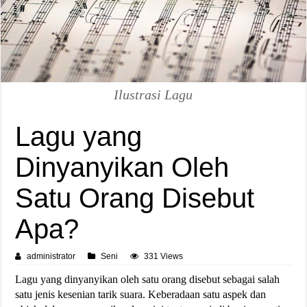
Ilustrasi Lagu
Lagu yang
Dinyanyikan Oleh
Satu Orang Disebut
Apa?
administrator
Seni
331 Views
Lagu yang dinyanyikan oleh satu orang disebut sebagai salah
satu jenis kesenian tarik suara. Keberadaan satu aspek dan