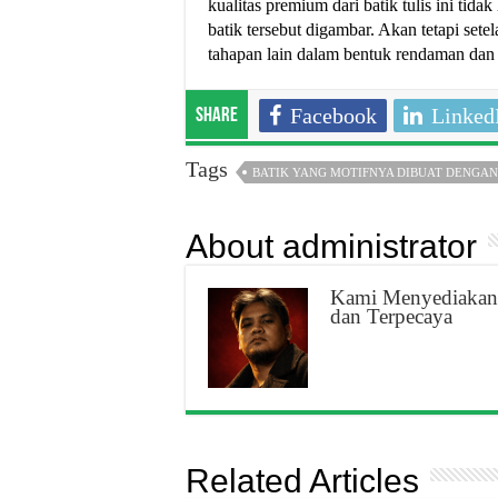
kualitas premium dari batik tulis ini ti
batik tersebut digambar. Akan tetapi sete
tahapan lain dalam bentuk rendaman dan
Facebook
Linked
Share
Tags
BATIK YANG MOTIFNYA DIBUAT DENGA
About administrator
Kami Menyediakan 
dan Terpecaya
Related Articles