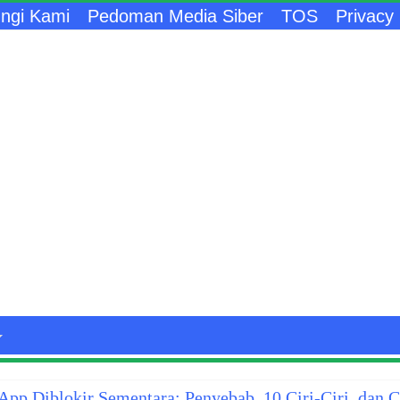
ngi Kami
Pedoman Media Siber
TOS
Privacy 
pp Diblokir Sementara: Penyebab, 10 Ciri-Ciri, dan 