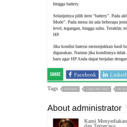
hingga battery.
Selanjutnya pilih item “battery”. Pada 
Mode”. Pada menu ini ada beberapa jenis te
level, tegangan, hingga suhu. Terakhir, t
HP.
Jika kondisi baterai menunjukkan hasil 
digunakan. Namun jika kondisinya tidak 
baru agar HP Anda dapat berjalan dengan
Facebook
Linked
Share
Tags
BATERAI
CARA MELIHAT
HP XI
About administrator
Kami Menyediakan 
dan Terpecaya