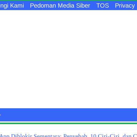
ngi Kami
Pedoman Media Siber
TOS
Privacy 
pp Diblokir Sementara: Penyebab, 10 Ciri-Ciri, dan 