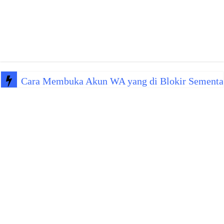
Cara Membuka Akun WA yang di Blokir Sementa
Kenapa WA Kena Blokir Sementara? Ini Penyeba