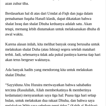
azan zuhur tiba.
Berdasarkan hal di atas dari Umdat al-Fiqh dan juga dalam
pemahaman fuqaha Hanafi klasik, dapat dikatakan bahwa
shalat Israq dan shalat Dhuha keduanya adalah satu. Akan
tetapi, memang lebih diutamakan untuk melaksanakan dhuha di
awal waktu.
Karena alasan inilah, kita melihat banyak orang berusaha untuk
melakukan shalat Duha (atau Ishraq) segera setelah matahari
terbit. Jadi, sebenarnya tidak ada pukul pastinya karena tiap hari
akan terus bergeser waktunya.
Ada banyak hadits yang mendorong kita untuk melakukan
shalat Dhuha:
“Sayyiduna Abu Huraira meriwayatkan bahwa sahabatku
tercinta (Rasulullah, Allah memberkatinya & memberinya
kedamaian) menyarankan saya tiga hal: Puasa tiga hari setiap
bulan, untuk melakukan dua rakaat Dhuha, dan bahwa saya
melakukan Witir saya sebelum pergi tidur.” (Sahih al-Bukhari: