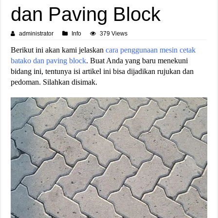
dan Paving Block
administrator
Info
379 Views
Berikut ini akan kami jelaskan
cara penggunaan mesin cetak
batako dan paving block
. Buat Anda yang baru menekuni
bidang ini, tentunya isi artikel ini bisa dijadikan rujukan dan
pedoman. Silahkan disimak.