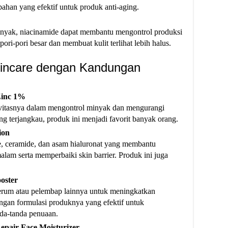
ahan yang efektif untuk produk anti-aging.
inyak, niacinamide dapat membantu mengontrol produksi
ri-pori besar dan membuat kulit terlihat lebih halus.
incare dengan Kandungan
Zinc 1%
tivitasnya dalam mengontrol minyak dan mengurangi
g terjangkau, produk ini menjadi favorit banyak orang​.
ion
, ceramide, dan asam hialuronat yang membantu
lam serta memperbaiki skin barrier. Produk ini juga
oster
erum atau pelembap lainnya untuk meningkatkan
ngan formulasi produknya yang efektif untuk
da-tanda penuaan​.
epair Face Moisturizer