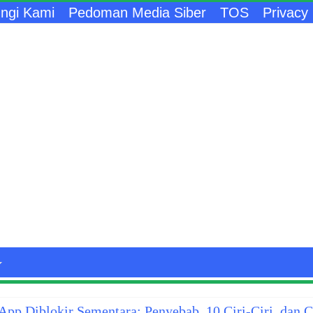
ngi Kami
Pedoman Media Siber
TOS
Privacy 
pp Diblokir Sementara: Penyebab, 10 Ciri-Ciri, dan 