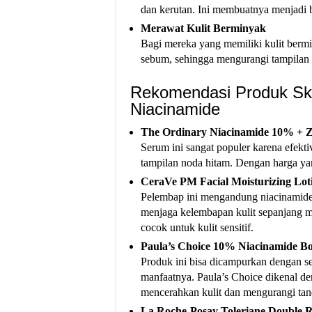
dan kerutan. Ini membuatnya menjadi b
Merawat Kulit Berminyak
Bagi mereka yang memiliki kulit berm
sebum, sehingga mengurangi tampilan po
Rekomendasi Produk Sk
Niacinamide
The Ordinary Niacinamide 10% + 
Serum ini sangat populer karena efek
tampilan noda hitam. Dengan harga yan
CeraVe PM Facial Moisturizing Lot
Pelembap ini mengandung niacinamide
menjaga kelembapan kulit sepanjang ma
cocok untuk kulit sensitif.
Paula’s Choice 10% Niacinamide Bo
Produk ini bisa dicampurkan dengan s
manfaatnya. Paula’s Choice dikenal de
mencerahkan kulit dan mengurangi tan
La Roche-Posay Toleriane Double R