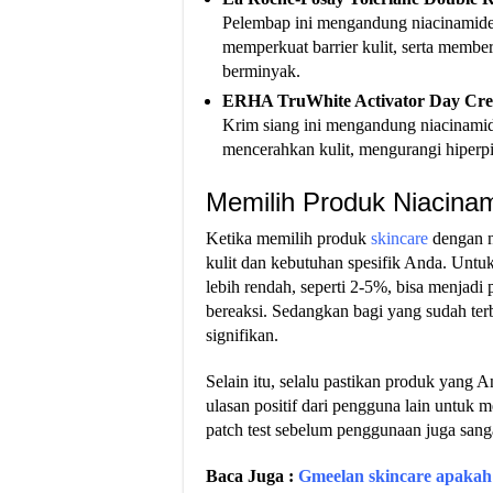
Pelembap ini mengandung niacinamid
memperkuat barrier kulit, serta membe
berminyak.
ERHA TruWhite Activator Day Cr
Krim siang ini mengandung niacinamide
mencerahkan kulit, mengurangi hiperpi
Memilih Produk Niacina
Ketika memilih produk
skincare
dengan n
kulit dan kebutuhan spesifik Anda. Untu
lebih rendah, seperti 2-5%, bisa menjadi
bereaksi. Sedangkan bagi yang sudah ter
signifikan​.
Selain itu, selalu pastikan produk yang 
ulasan positif dari pengguna lain untuk
patch test sebelum penggunaan juga sanga
Baca Juga :
Gmeelan skincare apaka