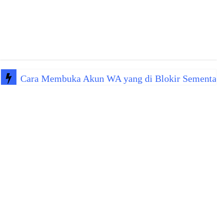
Cara Membuka Akun WA yang di Blokir Sementa
Kenapa WA Kena Blokir Sementara? Ini Penyeba