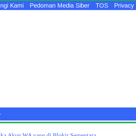
ngi Kami
Pedoman Media Siber
TOS
Privacy 
a Akun WA yang di Blokir Sementara