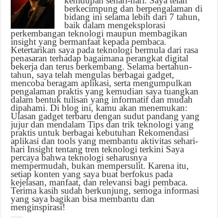
kehidupan sehari-hari. Saya telah
berkecimpung dan berpengalaman di
bidang ini selama lebih dari 7 tahun,
baik dalam mengeksplorasi
perkembangan teknologi maupun membagikan
insight yang bermanfaat kepada pembaca.
Ketertarikan saya pada teknologi bermula dari rasa
penasaran terhadap bagaimana perangkat digital
bekerja dan terus berkembang. Selama bertahun-
tahun, saya telah mengulas berbagai gadget,
mencoba beragam aplikasi, serta mengumpulkan
pengalaman praktis yang kemudian saya tuangkan
dalam bentuk tulisan yang informatif dan mudah
dipahami. Di blog ini, kamu akan menemukan:
Ulasan gadget terbaru dengan sudut pandang yang
jujur dan mendalam Tips dan trik teknologi yang
praktis untuk berbagai kebutuhan Rekomendasi
aplikasi dan tools yang membantu aktivitas sehari-
hari Insight tentang tren teknologi terkini Saya
percaya bahwa teknologi seharusnya
mempermudah, bukan mempersulit. Karena itu,
setiap konten yang saya buat berfokus pada
kejelasan, manfaat, dan relevansi bagi pembaca.
Terima kasih sudah berkunjung, semoga informasi
yang saya bagikan bisa membantu dan
menginspirasi!