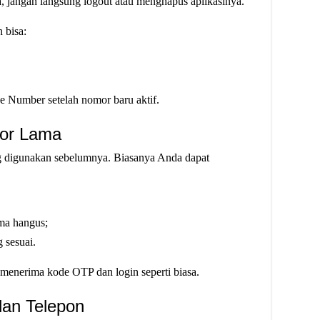
, jangan langsung logout atau menghapus aplikasinya.
 bisa:
 Number setelah nomor baru aktif.
mor Lama
ng digunakan sebelumnya. Biasanya Anda dapat
ama hangus;
 sesuai.
 menerima kode OTP dan login seperti biasa.
lan Telepon