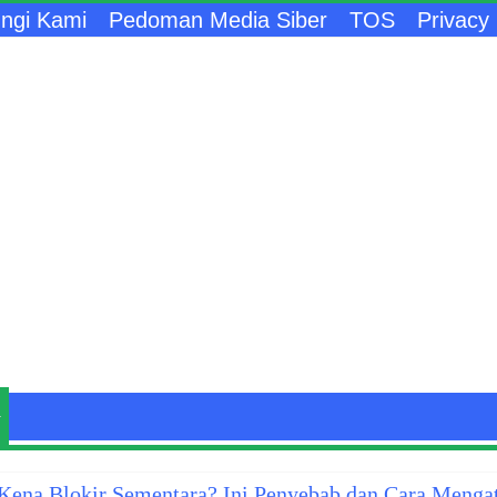
ngi Kami
Pedoman Media Siber
TOS
Privacy 
ena Blokir Sementara? Ini Penyebab dan Cara Menga