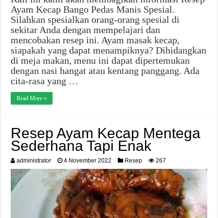
Ayam Kecap Bango Pedas Manis Spesial.
Silahkan spesialkan orang-orang spesial di
sekitar Anda dengan mempelajari dan
mencobakan resep ini. Ayam masak kecap,
siapakah yang dapat menampiknya? Dihidangkan
di meja makan, menu ini dapat dipertemukan
dengan nasi hangat atau kentang panggang. Ada
cita-rasa yang …
Read More »
Resep Ayam Kecap Mentega
Sederhana Tapi Enak
administrator
4 November 2022
Resep
267