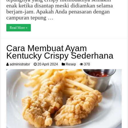
enak ketika disantap meski didiamkan selama
berjam-jam. Apakah Anda penasaran dengan
campuran tepung …
Read More »
Cara Membuat Ayam
Kentucky Crispy Sederhana
administrator
20 April 2024
Resep
370