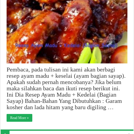
Pembaca, pada tulisan ini kami akan berbagi
resep ayam madu + keselai (ayam bagian sayap).
Apakah sudah pernah mencobanya? Jika belum
maka silahkan baca dan ikuti resep berikut ini.
Ini Dia Resep Ayam Madu + Kedelai (Bagian
Sayap) Bahan-Bahan Yang Dibutuhkan : Garam
kosher dan lada hitam yang baru digiling …
Read More »