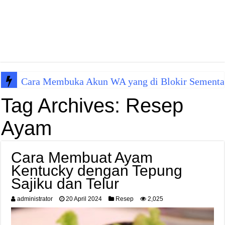
Cara Membuka Akun WA yang di Blokir Sementa
Tag Archives:
Resep
Ayam
Cara Membuat Ayam
Kentucky dengan Tepung
Sajiku dan Telur
administrator
20 April 2024
Resep
2,025